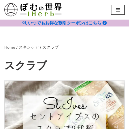
コ
ン
いつでもお得な割引クーポンはこちら
テ
ン
ツ
Home
/
スキンケア
/
スクラブ
へ
ス
スクラブ
キ
ッ
プ