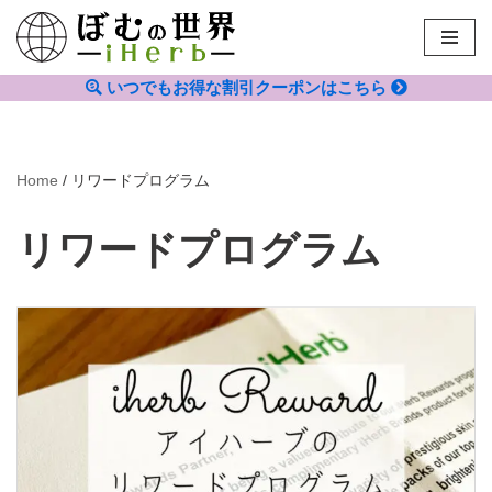
コ
ン
いつでもお得な割引クーポンはこちら
テ
ン
ツ
Home
/
リワードプログラム
へ
ス
リワードプログラム
キ
ッ
プ