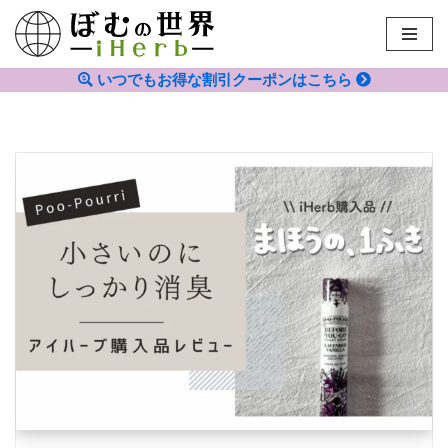
コ
ン
いつでもお得な割引クーポンはこちら
テ
ン
ツ
へ
ス
キ
ッ
プ