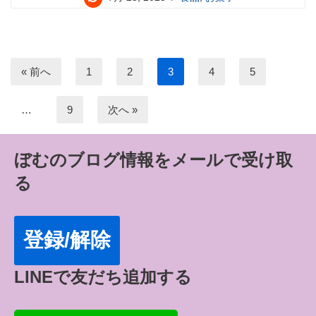
« 前へ
1
2
3
4
5
…
9
次へ »
ぼむのブログ情報をメールで受け取
る
登録/解除
LINEで友だち追加する