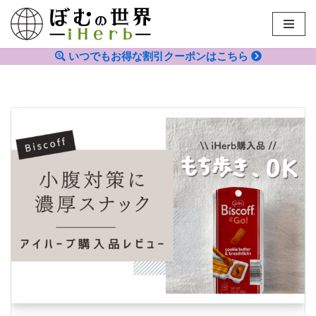
コ
ン
いつでもお得な割引クーポンはこちら
テ
ン
ツ
へ
ス
キ
ッ
プ