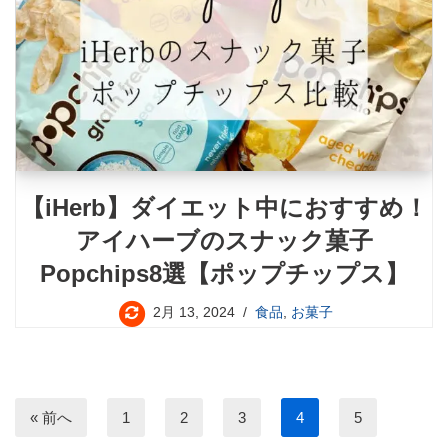
【iHerb】ダイエット中におすすめ！
アイハーブのスナック菓子
Popchips8選【ポップチップス】
2月 13, 2024
食品
,
お菓子
« 前へ
1
2
3
4
5